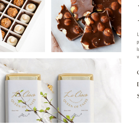
L
p
l
v