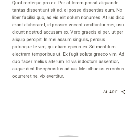
Quot recteque pro ex. Per at lorem possit aliquando,
tantas dissentiunt sit ad, ei posse dissentias eum. No
liber facilisi quo, ad vis elit solum nonumes. At ius dico
erant elaboraret, id possim vocent omittantur mei, usu
dicunt nostrud accusam ex. Vero graecis ei per, ut per
aliquip percipit. In mei assum singulis, persius
patrioque te vim, qui etiam epicuri ex. Sit mentitum
electram temporibus ut. Ex fugit soluta graeco vim. Ad
duo facer melius alterum. Id vis indoctum assentior,
augue dicit theophrastus ad ius. Mei albucius erroribus
ocurreret ne, vix evertitur.
SHARE