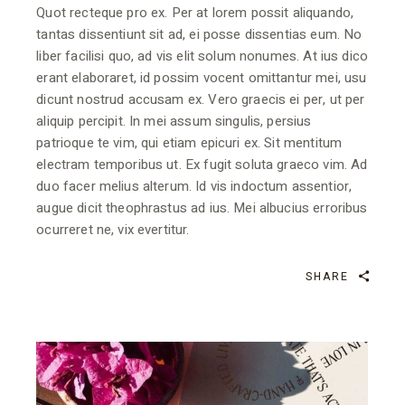
Quot recteque pro ex. Per at lorem possit aliquando,
tantas dissentiunt sit ad, ei posse dissentias eum. No
liber facilisi quo, ad vis elit solum nonumes. At ius dico
erant elaboraret, id possim vocent omittantur mei, usu
dicunt nostrud accusam ex. Vero graecis ei per, ut per
aliquip percipit. In mei assum singulis, persius
patrioque te vim, qui etiam epicuri ex. Sit mentitum
electram temporibus ut. Ex fugit soluta graeco vim. Ad
duo facer melius alterum. Id vis indoctum assentior,
augue dicit theophrastus ad ius. Mei albucius erroribus
ocurreret ne, vix evertitur.
SHARE