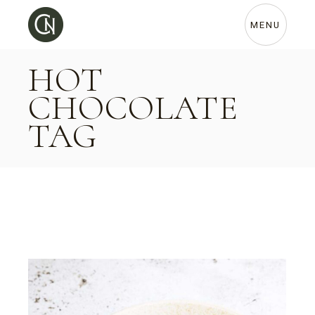
Skip
to
the
MENU
content
HOT
CHOCOLATE
TAG