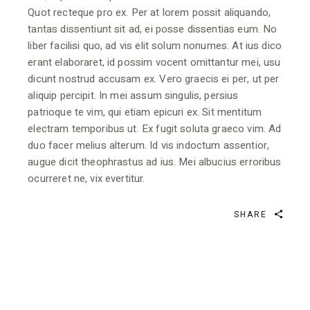
Quot recteque pro ex. Per at lorem possit aliquando,
tantas dissentiunt sit ad, ei posse dissentias eum. No
liber facilisi quo, ad vis elit solum nonumes. At ius dico
erant elaboraret, id possim vocent omittantur mei, usu
dicunt nostrud accusam ex. Vero graecis ei per, ut per
aliquip percipit. In mei assum singulis, persius
patrioque te vim, qui etiam epicuri ex. Sit mentitum
electram temporibus ut. Ex fugit soluta graeco vim. Ad
duo facer melius alterum. Id vis indoctum assentior,
augue dicit theophrastus ad ius. Mei albucius erroribus
ocurreret ne, vix evertitur.
SHARE