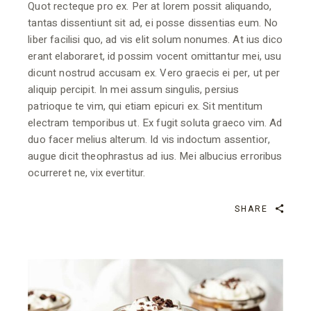
Quot recteque pro ex. Per at lorem possit aliquando,
tantas dissentiunt sit ad, ei posse dissentias eum. No
liber facilisi quo, ad vis elit solum nonumes. At ius dico
erant elaboraret, id possim vocent omittantur mei, usu
dicunt nostrud accusam ex. Vero graecis ei per, ut per
aliquip percipit. In mei assum singulis, persius
patrioque te vim, qui etiam epicuri ex. Sit mentitum
electram temporibus ut. Ex fugit soluta graeco vim. Ad
duo facer melius alterum. Id vis indoctum assentior,
augue dicit theophrastus ad ius. Mei albucius erroribus
ocurreret ne, vix evertitur.
SHARE