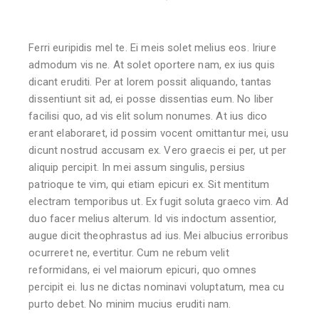
Ferri euripidis mel te. Ei meis solet melius eos. Iriure
admodum vis ne. At solet oportere nam, ex ius quis
dicant eruditi. Per at lorem possit aliquando, tantas
dissentiunt sit ad, ei posse dissentias eum. No liber
facilisi quo, ad vis elit solum nonumes. At ius dico
erant elaboraret, id possim vocent omittantur mei, usu
dicunt nostrud accusam ex. Vero graecis ei per, ut per
aliquip percipit. In mei assum singulis, persius
patrioque te vim, qui etiam epicuri ex. Sit mentitum
electram temporibus ut. Ex fugit soluta graeco vim. Ad
duo facer melius alterum. Id vis indoctum assentior,
augue dicit theophrastus ad ius. Mei albucius erroribus
ocurreret ne, evertitur. Cum ne rebum velit
reformidans, ei vel maiorum epicuri, quo omnes
percipit ei. Ius ne dictas nominavi voluptatum, mea cu
purto debet. No minim mucius eruditi nam.