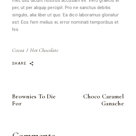
mei, usu dicunt nostrud accusam ex. Vero graecis ei
per, ut per aliquip percipit. Pro ne sanctus debitis
singulis, alia liber ut quo. Ea dico laboramus gloriatur
est. Eos ferri melius ei, error nominati temporibus et
his.
Cocoa
Hot Chocolate
SHARE
Brownies To Die
Choco Caramel
For
Ganache
Comments