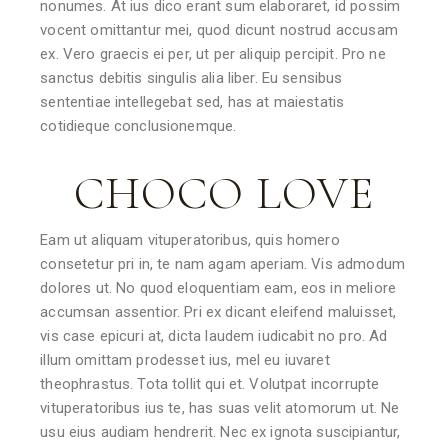
nonumes. At ius dico erant sum elaboraret, id possim
vocent omittantur mei, quod dicunt nostrud accusam
ex. Vero graecis ei per, ut per aliquip percipit. Pro ne
sanctus debitis singulis alia liber. Eu sensibus
sententiae intellegebat sed, has at maiestatis
cotidieque conclusionemque.
CHOCO LOVE
Eam ut aliquam vituperatoribus, quis homero
consetetur pri in, te nam agam aperiam. Vis admodum
dolores ut. No quod eloquentiam eam, eos in meliore
accumsan assentior. Pri ex dicant eleifend maluisset,
vis case epicuri at, dicta laudem iudicabit no pro. Ad
illum omittam prodesset ius, mel eu iuvaret
theophrastus. Tota tollit qui et. Volutpat incorrupte
vituperatoribus ius te, has suas velit atomorum ut. Ne
usu eius audiam hendrerit. Nec ex ignota suscipiantur,