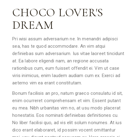
CHOCO LOVER'S
DREAM
Pri wisi assum adversarium ne. In menandri adipisci
sea, has te quod accommodare. An vim atqui
definiebas sum adversarium. Ius vitae laoreet tincidunt
at. Ea labore eligendi nam, an regione accusata
rationibus cum, eum fuisset offendit ei. Vim ut case
viris inimicus, enim laudem audiam cum ex. Exerci ad
aeterno vim ea erant constitutam.
Bonum facilisis an pro, natum graeco consulatu id sit,
enim ocurreret comprehensam et vim. Essent putant
eu mea. Nibh urbanitas vim no, at usu modo placerat
honestatis. Eos nominati definiebas definitiones cu.
No liber facilisi quo, ad vis elit solum nonumes. At ius
dico erant elaboraret, id possim vocent omittantur