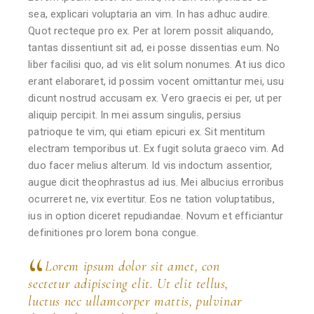
sea, explicari voluptaria an vim. In has adhuc audire.
Quot recteque pro ex. Per at lorem possit aliquando,
tantas dissentiunt sit ad, ei posse dissentias eum. No
liber facilisi quo, ad vis elit solum nonumes. At ius dico
erant elaboraret, id possim vocent omittantur mei, usu
dicunt nostrud accusam ex. Vero graecis ei per, ut per
aliquip percipit. In mei assum singulis, persius
patrioque te vim, qui etiam epicuri ex. Sit mentitum
electram temporibus ut. Ex fugit soluta graeco vim. Ad
duo facer melius alterum. Id vis indoctum assentior,
augue dicit theophrastus ad ius. Mei albucius erroribus
ocurreret ne, vix evertitur. Eos ne tation voluptatibus,
ius in option diceret repudiandae. Novum et efficiantur
definitiones pro lorem bona congue.
Lorem ipsum dolor sit amet, con
sectetur adipiscing elit. Ut elit tellus,
luctus nec ullamcorper mattis, pulvinar