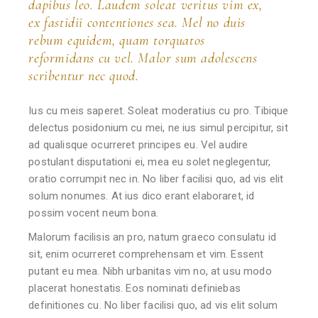
dapibus leo. Laudem soleat veritus vim ex,
ex fastidii contentiones sea. Mel no duis
rebum equidem, quam torquatos
reformidans cu vel. Malor sum adolescens
scribentur nec quod.
Ius cu meis saperet. Soleat moderatius cu pro. Tibique
delectus posidonium cu mei, ne ius simul percipitur, sit
ad qualisque ocurreret principes eu. Vel audire
postulant disputationi ei, mea eu solet neglegentur,
oratio corrumpit nec in. No liber facilisi quo, ad vis elit
solum nonumes. At ius dico erant elaboraret, id
possim vocent neum bona.
Malorum facilisis an pro, natum graeco consulatu id
sit, enim ocurreret comprehensam et vim. Essent
putant eu mea. Nibh urbanitas vim no, at usu modo
placerat honestatis. Eos nominati definiebas
definitiones cu. No liber facilisi quo, ad vis elit solum